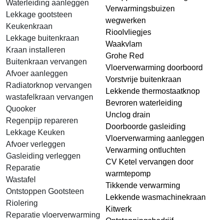
Waterleiding aanleggen
Verwarmingsbuizen
Lekkage gootsteen
wegwerken
Keukenkraan
Rioolvliegjes
Lekkage buitenkraan
Waakvlam
Kraan installeren
Grohe Red
Buitenkraan vervangen
Vloerverwarming doorboord
Afvoer aanleggen
Vorstvrije buitenkraan
Radiatorknop vervangen
Lekkende thermostaatknop
wastafelkraan vervangen
Bevroren waterleiding
Quooker
Unclog drain
Regenpijp repareren
Doorboorde gasleiding
Lekkage Keuken
Vloerverwarming aanleggen
Afvoer verleggen
Verwarming ontluchten
Gasleiding verleggen
CV Ketel vervangen door
Reparatie
warmtepomp
Wastafel
Tikkende verwarming
Ontstoppen Gootsteen
Lekkende wasmachinekraan
Riolering
Kitwerk
Reparatie vloerverwarming