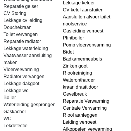
Lekkage kelder
Reparatie geiser
CV ketel aansluiten
CV Storing
Aansluiten afvoer toilet
Lekkage cv leiding
rioolservice
Douchekraan
Gasleiding verroest
Toilet vervangen
Plintboiler
Reparatie radiator
Pomp vloerverwarming
Lekkage waterleiding
Bidet
Vaatwasser aansluiting
Badkamermeubels
maken
Zinken goot
Vloerverwarming
Rioolreiniging
Radiator vervangen
Waterontharder
Lekkage dakgoot
kraan draait door
Lekkage wc
Gevelbreuk
Boiler
Reparatie Verwarming
Waterleiding gesprongen
Centrale Verwarming
Gaskachel
Riool aanleggen
WC
Leiding verroest
Lekdetectie
Afkoppelen verwarming