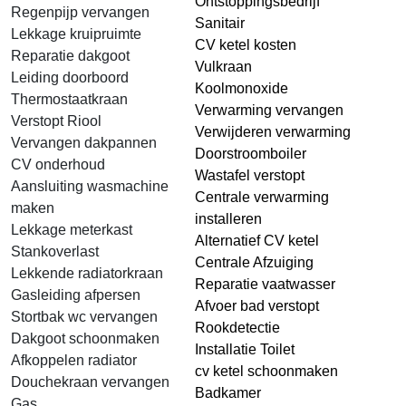
Ontstoppingsbedrijf
Regenpijp vervangen
Sanitair
Lekkage kruipruimte
CV ketel kosten
Reparatie dakgoot
Vulkraan
Leiding doorboord
Koolmonoxide
Thermostaatkraan
Verwarming vervangen
Verstopt Riool
Verwijderen verwarming
Vervangen dakpannen
Doorstroomboiler
CV onderhoud
Wastafel verstopt
Aansluiting wasmachine
Centrale verwarming
maken
installeren
Lekkage meterkast
Alternatief CV ketel
Stankoverlast
Centrale Afzuiging
Lekkende radiatorkraan
Reparatie vaatwasser
Gasleiding afpersen
Afvoer bad verstopt
Stortbak wc vervangen
Rookdetectie
Dakgoot schoonmaken
Installatie Toilet
Afkoppelen radiator
cv ketel schoonmaken
Douchekraan vervangen
Badkamer
Gas