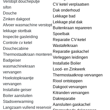
Verstopt doucheputje
CV ketel verplaatsen
sifon
Dak onderhoud
Douche
Lekkage bad
Zinken dakgoot
Lekkage plat dak
Afvoer wasmachine verstopt
Buitenkraan repareren
lekkage stortbak
Spoelbak
Inspectie gasleiding
Reparatie CV-ketel
Controle cv ketel
Wastafelkraan
Douchecabine
Reparatie gaskachel
Thermostaatkraan monteren
Verleggen leidingen
Badgeiser
Installatie Boiler
wasmachinekraan
Lood- en Zinkwerk
vervangen
Thermostaatknop vervangen
Hoekstopkraantje
Riool ontstoppen
vervangen
Dakgoot vervangen
Installatie geiser
Kitranden vervangen
Boiler aansluiten
Dakreparatie
Stadsverwarming
Aansluiten gaskachel
Langzaam vullend reservoir