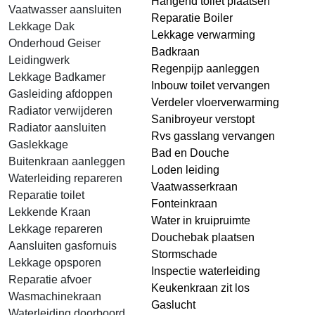
Hangend toilet plaatsen
Vaatwasser aansluiten
Reparatie Boiler
Lekkage Dak
Lekkage verwarming
Onderhoud Geiser
Badkraan
Leidingwerk
Regenpijp aanleggen
Lekkage Badkamer
Inbouw toilet vervangen
Gasleiding afdoppen
Verdeler vloerverwarming
Radiator verwijderen
Sanibroyeur verstopt
Radiator aansluiten
Rvs gasslang vervangen
Gaslekkage
Bad en Douche
Buitenkraan aanleggen
Loden leiding
Waterleiding repareren
Vaatwasserkraan
Reparatie toilet
Fonteinkraan
Lekkende Kraan
Water in kruipruimte
Lekkage repareren
Douchebak plaatsen
Aansluiten gasfornuis
Stormschade
Lekkage opsporen
Inspectie waterleiding
Reparatie afvoer
Keukenkraan zit los
Wasmachinekraan
Gaslucht
Waterleiding doorboord