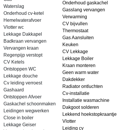
Onderhoud gaskachel
Waterslag
Gasslang vervangen
Onderhoud cv-ketel
Verwarming
Hemelwaterafvoer
CV bijvullen
Vlotter wc
Thermostaat
Lekkage Dakkapel
Gas Aansluiten
Badkraan vervangen
Keuken
Vervangen kraan
CV Lekkage
Regenpijp verstopt
Lekkage Boiler
CV Ketels
Kraan monteren
Ontstoppen WC
Geen warm water
Lekkage douche
Dakdekker
Cv leiding verroest
Radiator ontluchten
Gashaard
Cv-installatie
Ontstoppen Afvoer
Installatie wasmachine
Gaskachel schoonmaken
Dakgoot solderen
Leidingen wegwerken
Lekkend hoekstopkraantje
Close in boiler
Vlotter
Lekkage Geiser
Leiding cv