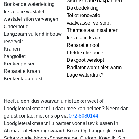
Stormschade dakpannen
Bonkende waterleiding
Dakbedekking
Installatie wastafel
Toilet renovatie
wastafel sifon vervangen
vaatwasser verstopt
Onderhoud
Thermostaat installeren
Langzaam vullend inbouw
Installatie kraan
reservoir
Reparatie riool
Kranen
Elektrische boiler
hangtoilet
Dakgoot verstopt
Keukengeiser
Radiator wordt niet warm
Reparatie Kraan
Lage waterdruk?
Keukenkraan lekt
Heeft u een klus waarvan u niet zeker weet of
Loodgieteralkmaar.nl u daar mee kan helpen? Neem dan
gerust contact met ons op via
072-8080144
.
Loodgieteralkmaar.nl u partner voor al uw klussen in
Alkmaar of Heerhugowaard, Broek Op Langedijk, Zuid-
Scharwoude, Noord-Scharwoude, Oudorp, Koedijk, Sint