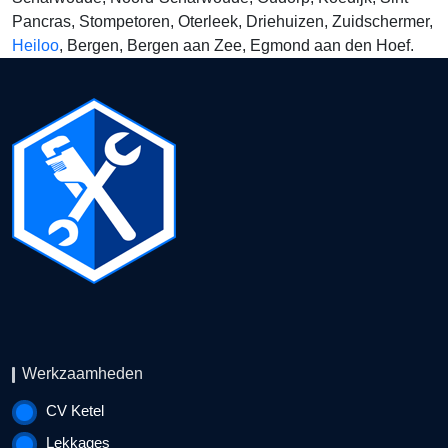
Pancras, Stompetoren, Oterleek, Driehuizen, Zuidschermer,
Heiloo
, Bergen, Bergen aan Zee, Egmond aan den Hoef.
Werkzaamheden
CV Ketel
Lekkages